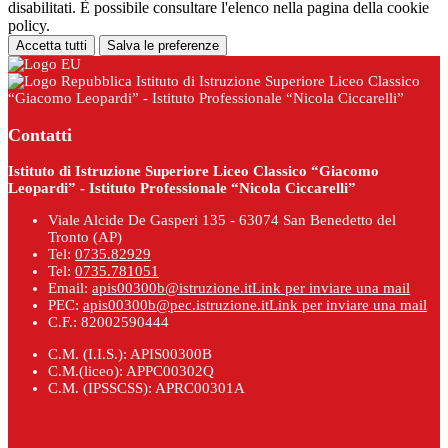
disabilitati. È possibile consultare l'elenco nella pagina della cookie
policy.
Accetta tutti
Salva le preferenze
Istituto di Istruzione Superiore Liceo Classico
“Giacomo Leopardi” - Istituto Professionale “Nicola Ciccarelli”
Contatti
Istituto di Istruzione Superiore Liceo Classico “Giacomo
Leopardi” - Istituto Professionale “Nicola Ciccarelli”
Viale Alcide De Gasperi 135 - 63074 San Benedetto del
Tronto (AP)
Tel:
0735.82929
Tel:
0735.781051
Email:
apis00300b@istruzione.it
Link per inviare una mail
PEC:
apis00300b@pec.istruzione.it
Link per inviare una mail
C.F.: 82002590444
C.M. (I.I.S.): APIS00300B
C.M.(liceo): APPC00302Q
C.M. (IPSSCSS): APRC00301A