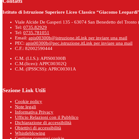
Contatti
Istituto di Istruzione Superiore Liceo Classico “Giacomo Leopardi” 
Viale Alcide De Gasperi 135 - 63074 San Benedetto del Tronto 
Tel:
0735.82929
Tel:
0735.781051
Email:
apis00300b@istruzione.it
Link per inviare una mail
PEC:
apis00300b@pec.istruzione.it
Link per inviare una mail
C.F.: 82002590444
C.M. (I.I.S.): APIS00300B
C.M.(liceo): APPC00302Q
C.M. (IPSSCSS): APRC00301A
Sezione Link Utili
Cookie policy
Note legali
Informativa Privacy
Ufficio Relazioni con il Pubblico
Dichiarazione di accessibilità
Obiettivi di accessibilità
Whistleblowing
Gestione consensi cookie