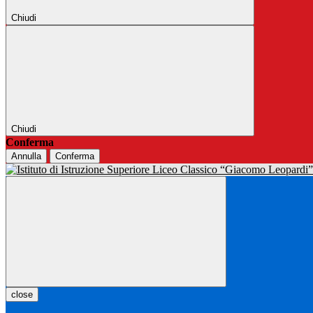
Chiudi
Chiudi
Conferma
Annulla
Conferma
close