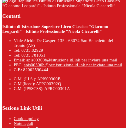
Istituto di Istruzione Superiore Liceo Classico
“Giacomo Leopardi” - Istituto Professionale “Nicola Ciccarelli”
Contatti
Istituto di Istruzione Superiore Liceo Classico “Giacomo
Leopardi” - Istituto Professionale “Nicola Ciccarelli”
Viale Alcide De Gasperi 135 - 63074 San Benedetto del
Tronto (AP)
Tel:
0735.82929
Tel:
0735.781051
Email:
apis00300b@istruzione.it
Link per inviare una mail
PEC:
apis00300b@pec.istruzione.it
Link per inviare una mail
C.F.: 82002590444
C.M. (I.I.S.): APIS00300B
C.M.(liceo): APPC00302Q
C.M. (IPSSCSS): APRC00301A
Sezione Link Utili
Cookie policy
Note legali