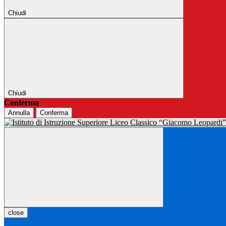
Chiudi
Chiudi
Conferma
Annulla
Conferma
close