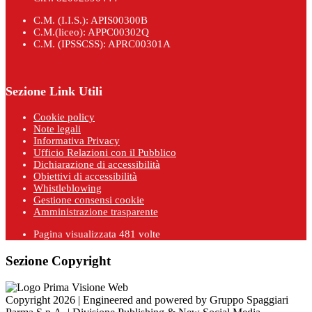
C.M. (I.I.S.): APIS00300B
C.M.(liceo): APPC00302Q
C.M. (IPSSCSS): APRC00301A
Sezione Link Utili
Cookie policy
Note legali
Informativa Privacy
Ufficio Relazioni con il Pubblico
Dichiarazione di accessibilità
Obiettivi di accessibilità
Whistleblowing
Gestione consensi cookie
Amministrazione trasparente
Pagina visualizzata
481
volte
Sezione Copyright
Copyright 2026 | Engineered and powered by Gruppo Spaggiari