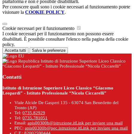
piattaforma e non è possibile disabilitarli.
Per conoscere quali sono i cookie necessari al funzionamento potete
visionare la
COOKIE POLICY
.
Cookie necessari per il funzionamento
I cookie necessari per il funzionamento non possono essere
disabilitati. È possibile consultare l'elenco nella pagina della cookie
policy.
Accetta tutti
Salva le preferenze
Istituto di Istruzione Superiore Liceo Classico
“Giacomo Leopardi” - Istituto Professionale “Nicola Ciccarelli”
Contatti
Istituto di Istruzione Superiore Liceo Classico “Giacomo
Leopardi” - Istituto Professionale “Nicola Ciccarelli”
Viale Alcide De Gasperi 135 - 63074 San Benedetto del
Tronto (AP)
Tel:
0735.82929
Tel:
0735.781051
Email:
apis00300b@istruzione.it
Link per inviare una mail
PEC:
apis00300b@pec.istruzione.it
Link per inviare una mail
C.F.: 82002590444