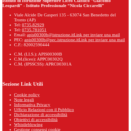
Istituto di Istruzione Superiore Liceo Classico “Giacomo
Leopardi” - Istituto Professionale “Nicola Ciccarelli”
Viale Alcide De Gasperi 135 - 63074 San Benedetto del
Tronto (AP)
Tel:
0735.82929
Tel:
0735.781051
Email:
apis00300b@istruzione.it
Link per inviare una mail
PEC:
apis00300b@pec.istruzione.it
Link per inviare una mail
C.F.: 82002590444
C.M. (I.I.S.): APIS00300B
C.M.(liceo): APPC00302Q
C.M. (IPSSCSS): APRC00301A
Sezione Link Utili
Cookie policy
Note legali
Informativa Privacy
Ufficio Relazioni con il Pubblico
Dichiarazione di accessibilità
Obiettivi di accessibilità
Whistleblowing
Gestione consensi cookie