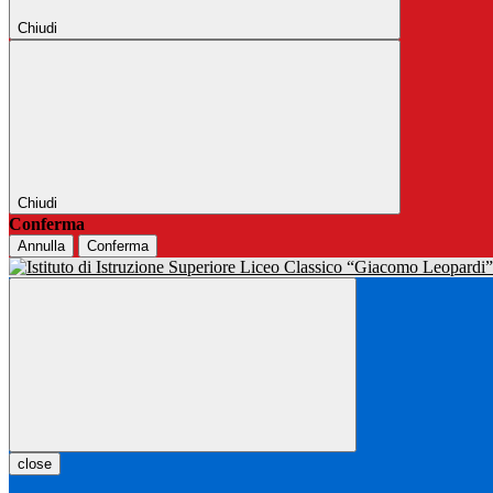
Chiudi
Chiudi
Conferma
Annulla
Conferma
close