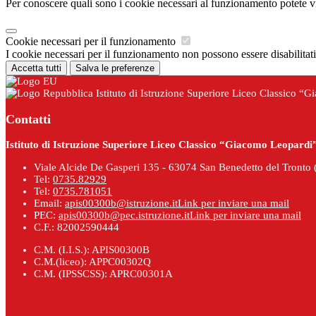
Per conoscere quali sono i cookie necessari al funzionamento potete v
Cookie necessari per il funzionamento
I cookie necessari per il funzionamento non possono essere disabilitati.
Accetta tutti
Salva le preferenze
Istituto di Istruzione Superiore Liceo Classico “G
Contatti
Istituto di Istruzione Superiore Liceo Classico “Giacomo Leopardi” 
Viale Alcide De Gasperi 135 - 63074 San Benedetto del Tronto 
Tel:
0735.82929
Tel:
0735.781051
Email:
apis00300b@istruzione.it
Link per inviare una mail
PEC:
apis00300b@pec.istruzione.it
Link per inviare una mail
C.F.: 82002590444
C.M. (I.I.S.): APIS00300B
C.M.(liceo): APPC00302Q
C.M. (IPSSCSS): APRC00301A