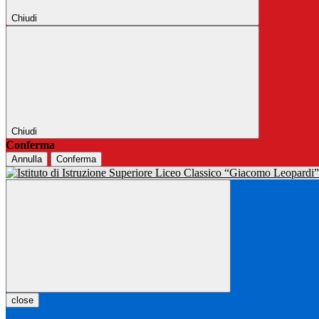
Chiudi
Chiudi
Conferma
Annulla
Conferma
close