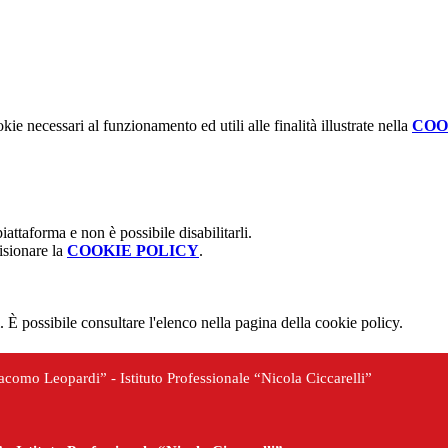
kie necessari al funzionamento ed utili alle finalità illustrate nella
COO
attaforma e non è possibile disabilitarli.
isionare la
COOKIE POLICY
.
 È possibile consultare l'elenco nella pagina della cookie policy.
iacomo Leopardi” - Istituto Professionale “Nicola Ciccarelli”