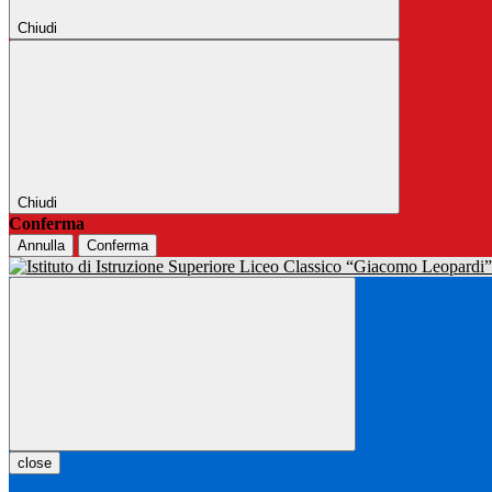
Chiudi
Chiudi
Conferma
Annulla
Conferma
close