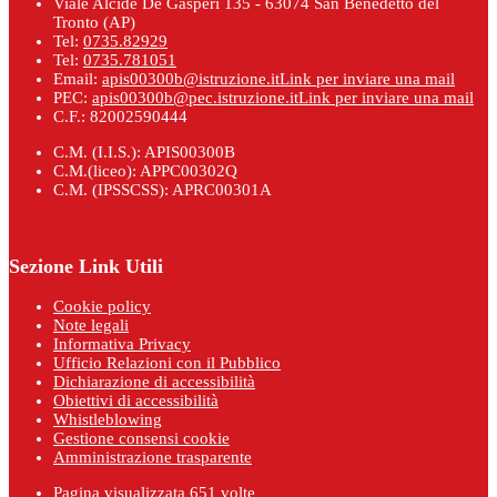
Viale Alcide De Gasperi 135 - 63074 San Benedetto del
Tronto (AP)
Tel:
0735.82929
Tel:
0735.781051
Email:
apis00300b@istruzione.it
Link per inviare una mail
PEC:
apis00300b@pec.istruzione.it
Link per inviare una mail
C.F.: 82002590444
C.M. (I.I.S.): APIS00300B
C.M.(liceo): APPC00302Q
C.M. (IPSSCSS): APRC00301A
Sezione Link Utili
Cookie policy
Note legali
Informativa Privacy
Ufficio Relazioni con il Pubblico
Dichiarazione di accessibilità
Obiettivi di accessibilità
Whistleblowing
Gestione consensi cookie
Amministrazione trasparente
Pagina visualizzata
651
volte