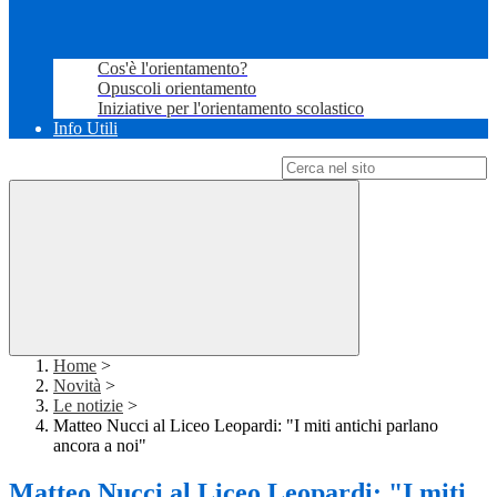
Cos'è l'orientamento?
Opuscoli orientamento
Iniziative per l'orientamento scolastico
Info Utili
Campo di ricerca per le pagine del sito
Home
>
Novità
>
Le notizie
>
Matteo Nucci al Liceo Leopardi: "I miti antichi parlano
ancora a noi"
Matteo Nucci al Liceo Leopardi: "I miti