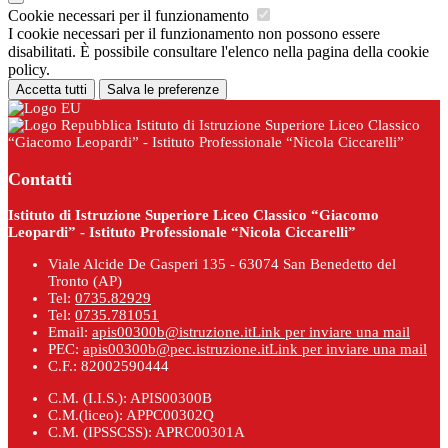
Cookie necessari per il funzionamento
I cookie necessari per il funzionamento non possono essere
disabilitati. È possibile consultare l'elenco nella pagina della cookie
policy.
Accetta tutti
Salva le preferenze
Istituto di Istruzione Superiore Liceo Classico
“Giacomo Leopardi” - Istituto Professionale “Nicola Ciccarelli”
Contatti
Istituto di Istruzione Superiore Liceo Classico “Giacomo
Leopardi” - Istituto Professionale “Nicola Ciccarelli”
Viale Alcide De Gasperi 135 - 63074 San Benedetto del
Tronto (AP)
Tel:
0735.82929
Tel:
0735.781051
Email:
apis00300b@istruzione.it
Link per inviare una mail
PEC:
apis00300b@pec.istruzione.it
Link per inviare una mail
C.F.: 82002590444
C.M. (I.I.S.): APIS00300B
C.M.(liceo): APPC00302Q
C.M. (IPSSCSS): APRC00301A