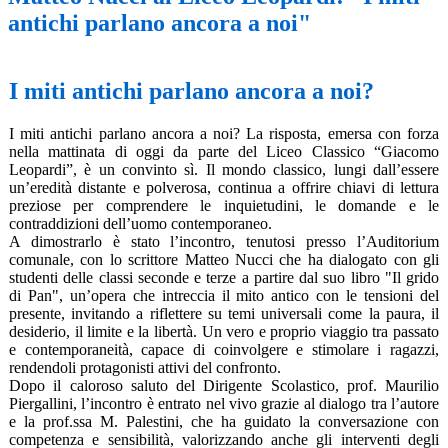
antichi parlano ancora a noi"
I miti antichi parlano ancora a noi?
I miti antichi parlano ancora a noi? La risposta, emersa con forza
nella mattinata di oggi da parte del Liceo Classico “Giacomo
Leopardi”, è un convinto sì. Il mondo classico, lungi dall’essere
un’eredità distante e polverosa, continua a offrire chiavi di lettura
preziose per comprendere le inquietudini, le domande e le
contraddizioni dell’uomo contemporaneo.
A dimostrarlo è stato l’incontro, tenutosi presso l’Auditorium
comunale, con lo scrittore Matteo Nucci che ha dialogato con gli
studenti delle classi seconde e terze a partire dal suo libro "Il grido
di Pan", un’opera che intreccia il mito antico con le tensioni del
presente, invitando a riflettere su temi universali come la paura, il
desiderio, il limite e la libertà. Un vero e proprio viaggio tra passato
e contemporaneità, capace di coinvolgere e stimolare i ragazzi,
rendendoli protagonisti attivi del confronto.
Dopo il caloroso saluto del Dirigente Scolastico, prof. Maurilio
Piergallini, l’incontro è entrato nel vivo grazie al dialogo tra l’autore
e la prof.ssa M. Palestini, che ha guidato la conversazione con
competenza e sensibilità, valorizzando anche gli interventi degli