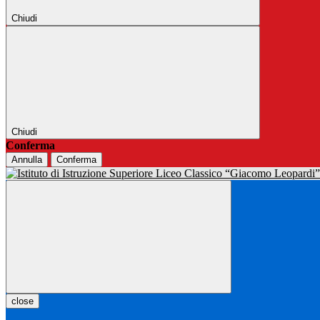
Chiudi
Chiudi
Conferma
Annulla
Conferma
close