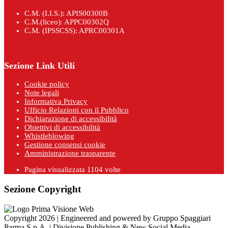
C.M. (I.I.S.): APIS00300B
C.M.(liceo): APPC00302Q
C.M. (IPSSCSS): APRC00301A
Sezione Link Utili
Cookie policy
Note legali
Informativa Privacy
Ufficio Relazioni con il Pubblico
Dichiarazione di accessibilità
Obiettivi di accessibilità
Whistleblowing
Gestione consensi cookie
Amministrazione trasparente
Pagina visualizzata
1104
volte
Sezione Copyright
Copyright 2026 | Engineered and powered by Gruppo Spaggiari
Parma S.p.A. | Divisione Publishing & New Social Media