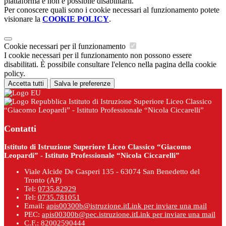
piattaforma e non è possibile disabilitarli.
Per conoscere quali sono i cookie necessari al funzionamento potete
visionare la
COOKIE POLICY
.
Cookie necessari per il funzionamento
I cookie necessari per il funzionamento non possono essere
disabilitati. È possibile consultare l'elenco nella pagina della cookie
policy.
Accetta tutti
Salva le preferenze
Istituto di Istruzione Superiore Liceo Classico
“Giacomo Leopardi” - Istituto Professionale “Nicola Ciccarelli”
Contatti
Istituto di Istruzione Superiore Liceo Classico “Giacomo
Leopardi” - Istituto Professionale “Nicola Ciccarelli”
Viale Alcide De Gasperi 135 - 63074 San Benedetto del
Tronto (AP)
Tel:
0735.82929
Tel:
0735.781051
Email:
apis00300b@istruzione.it
Link per inviare una mail
PEC:
apis00300b@pec.istruzione.it
Link per inviare una mail
C.F.: 82002590444