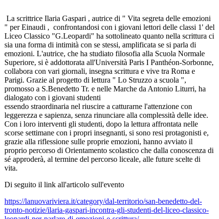
La scrittrice Ilaria Gaspari , autrice di " Vita segreta delle emozioni
" per Einaudi , confrontandosi con i giovani lettori delle classi 1' del
Liceo Classico "G.Leopardi" ha sottolineato quanto nella scrittura ci
sia una forma di intimità con se stessi, amplificata se si parla di
emozioni. L'autrice, che ha studiato filosofia alla Scuola Normale
Superiore, si è addottorata all'Università Paris I Panthéon-Sorbonne,
collabora con vari giornali, insegna scrittura e vive tra Roma e
Parigi. Grazie al progetto di lettura " Lo Struzzo a scuola ",
promosso a S.Benedetto Tr. e nelle Marche da Antonio Liturri, ha
dialogato con i giovani studenti
essendo straordinaria nel riuscire a catturarne l'attenzione con
leggerezza e sapienza, senza rinunciare alla complessità delle idee.
Con i loro interventi gli studenti, dopo la lettura affrontata nelle
scorse settimane con i propri insegnanti, si sono resi protagonisti e,
grazie alla riflessione sulle proprie emozioni, hanno avviato il
proprio percorso di Orientamento scolastico che dalla conoscenza di
sé approderà, al termine del percorso liceale, alle future scelte di
vita.
Di seguito il link all'articolo sull'evento
https://lanuovariviera.it/category/dal-territorio/san-benedetto-del-
tronto-notizie/ilaria-gaspari-incontra-gli-studenti-del-liceo-classico-
leopardi-per-parlare-di-emozioni-e-scrittura/