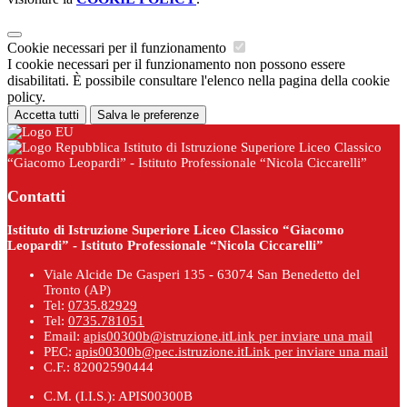
Cookie necessari per il funzionamento
I cookie necessari per il funzionamento non possono essere
disabilitati. È possibile consultare l'elenco nella pagina della cookie
policy.
Accetta tutti
Salva le preferenze
Istituto di Istruzione Superiore Liceo Classico
“Giacomo Leopardi” - Istituto Professionale “Nicola Ciccarelli”
Contatti
Istituto di Istruzione Superiore Liceo Classico “Giacomo
Leopardi” - Istituto Professionale “Nicola Ciccarelli”
Viale Alcide De Gasperi 135 - 63074 San Benedetto del
Tronto (AP)
Tel:
0735.82929
Tel:
0735.781051
Email:
apis00300b@istruzione.it
Link per inviare una mail
PEC:
apis00300b@pec.istruzione.it
Link per inviare una mail
C.F.: 82002590444
C.M. (I.I.S.): APIS00300B