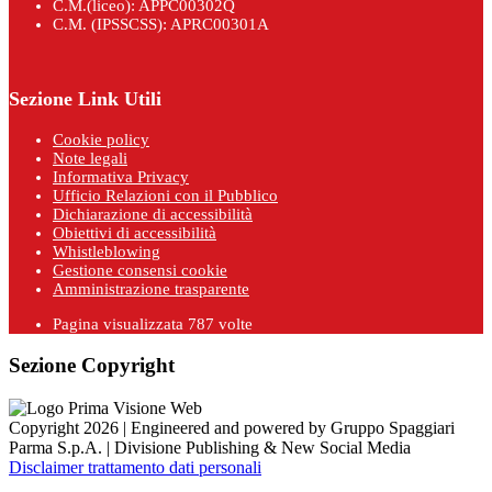
C.M.(liceo): APPC00302Q
C.M. (IPSSCSS): APRC00301A
Sezione Link Utili
Cookie policy
Note legali
Informativa Privacy
Ufficio Relazioni con il Pubblico
Dichiarazione di accessibilità
Obiettivi di accessibilità
Whistleblowing
Gestione consensi cookie
Amministrazione trasparente
Pagina visualizzata
787
volte
Sezione Copyright
Copyright 2026 | Engineered and powered by Gruppo Spaggiari
Parma S.p.A. | Divisione Publishing & New Social Media
Disclaimer trattamento dati personali