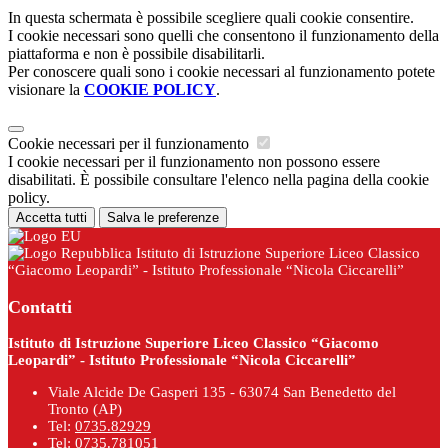
In questa schermata è possibile scegliere quali cookie consentire.
I cookie necessari sono quelli che consentono il funzionamento della
piattaforma e non è possibile disabilitarli.
Per conoscere quali sono i cookie necessari al funzionamento potete
visionare la
COOKIE POLICY
.
Cookie necessari per il funzionamento
I cookie necessari per il funzionamento non possono essere
disabilitati. È possibile consultare l'elenco nella pagina della cookie
policy.
Accetta tutti
Salva le preferenze
Istituto di Istruzione Superiore Liceo Classico
“Giacomo Leopardi” - Istituto Professionale “Nicola Ciccarelli”
Contatti
Istituto di Istruzione Superiore Liceo Classico “Giacomo
Leopardi” - Istituto Professionale “Nicola Ciccarelli”
Viale Alcide De Gasperi 135 - 63074 San Benedetto del
Tronto (AP)
Tel:
0735.82929
Tel:
0735.781051