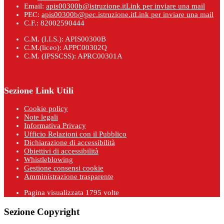
Email:
apis00300b@istruzione.it
Link per inviare una mail
PEC:
apis00300b@pec.istruzione.it
Link per inviare una mail
C.F.: 82002590444
C.M. (I.I.S.): APIS00300B
C.M.(liceo): APPC00302Q
C.M. (IPSSCSS): APRC00301A
Sezione Link Utili
Cookie policy
Note legali
Informativa Privacy
Ufficio Relazioni con il Pubblico
Dichiarazione di accessibilità
Obiettivi di accessibilità
Whistleblowing
Gestione consensi cookie
Amministrazione trasparente
Pagina visualizzata
1795
volte
Sezione Copyright