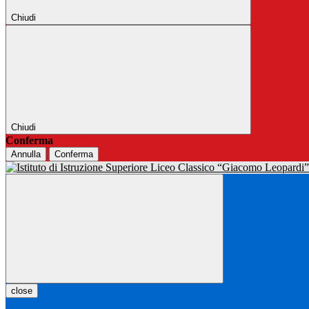
Chiudi
Chiudi
Conferma
Annulla
Conferma
close