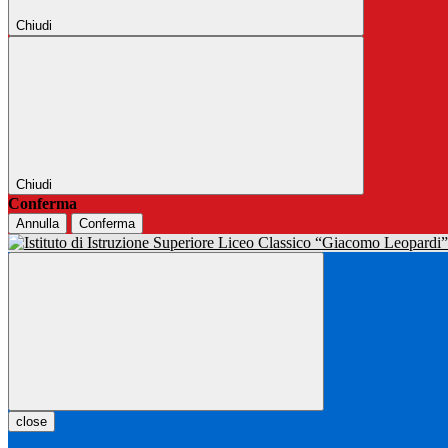
Chiudi
Chiudi
Conferma
Annulla
Conferma
close