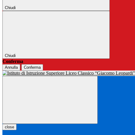
Chiudi
Chiudi
Conferma
Annulla
Conferma
close