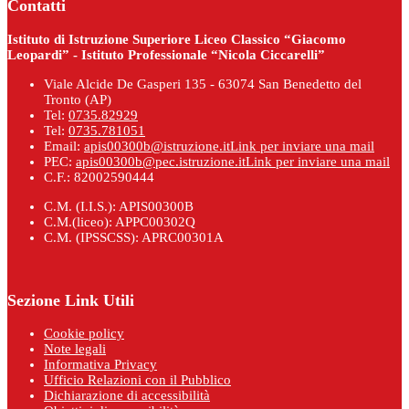
Contatti
Istituto di Istruzione Superiore Liceo Classico “Giacomo
Leopardi” - Istituto Professionale “Nicola Ciccarelli”
Viale Alcide De Gasperi 135 - 63074 San Benedetto del
Tronto (AP)
Tel:
0735.82929
Tel:
0735.781051
Email:
apis00300b@istruzione.it
Link per inviare una mail
PEC:
apis00300b@pec.istruzione.it
Link per inviare una mail
C.F.: 82002590444
C.M. (I.I.S.): APIS00300B
C.M.(liceo): APPC00302Q
C.M. (IPSSCSS): APRC00301A
Sezione Link Utili
Cookie policy
Note legali
Informativa Privacy
Ufficio Relazioni con il Pubblico
Dichiarazione di accessibilità