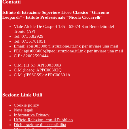
Contatti
Istituto di Istruzione Superiore Liceo Classico “Giacomo
Leopardi” - Istituto Professionale “Nicola Ciccarelli”
Viale Alcide De Gasperi 135 - 63074 San Benedetto del
Tronto (AP)
Tel:
0735.82929
Tel:
0735.781051
Email:
apis00300b@istruzione.it
Link per inviare una mail
PEC:
apis00300b@pec.istruzione.it
Link per inviare una mail
C.F.: 82002590444
C.M. (I.I.S.): APIS00300B
C.M.(liceo): APPC00302Q
C.M. (IPSSCSS): APRC00301A
Sezione Link Utili
Cookie policy
Note legali
Informativa Privacy
Ufficio Relazioni con il Pubblico
Dichiarazione di accessibilità