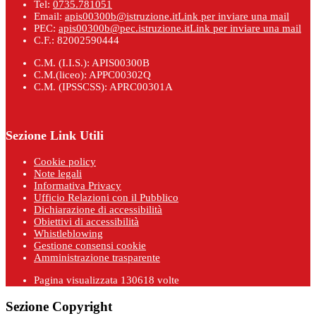
Tel:
0735.781051
Email:
apis00300b@istruzione.it
Link per inviare una mail
PEC:
apis00300b@pec.istruzione.it
Link per inviare una mail
C.F.: 82002590444
C.M. (I.I.S.): APIS00300B
C.M.(liceo): APPC00302Q
C.M. (IPSSCSS): APRC00301A
Sezione Link Utili
Cookie policy
Note legali
Informativa Privacy
Ufficio Relazioni con il Pubblico
Dichiarazione di accessibilità
Obiettivi di accessibilità
Whistleblowing
Gestione consensi cookie
Amministrazione trasparente
Pagina visualizzata
130618
volte
Sezione Copyright