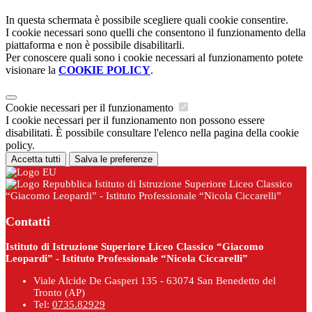
In questa schermata è possibile scegliere quali cookie consentire.
I cookie necessari sono quelli che consentono il funzionamento della
piattaforma e non è possibile disabilitarli.
Per conoscere quali sono i cookie necessari al funzionamento potete
visionare la
COOKIE POLICY
.
Cookie necessari per il funzionamento
I cookie necessari per il funzionamento non possono essere
disabilitati. È possibile consultare l'elenco nella pagina della cookie
policy.
Accetta tutti
Salva le preferenze
Istituto di Istruzione Superiore Liceo Classico
“Giacomo Leopardi” - Istituto Professionale “Nicola Ciccarelli”
Contatti
Istituto di Istruzione Superiore Liceo Classico “Giacomo
Leopardi” - Istituto Professionale “Nicola Ciccarelli”
Viale Alcide De Gasperi 135 - 63074 San Benedetto del
Tronto (AP)
Tel:
0735.82929